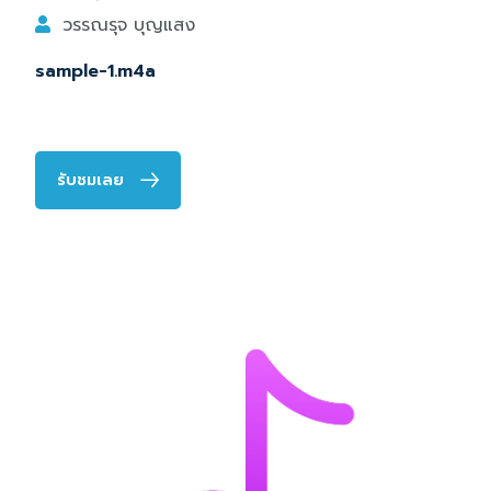
วรรณรุจ บุญแสง
sample-1.m4a
รับชมเลย