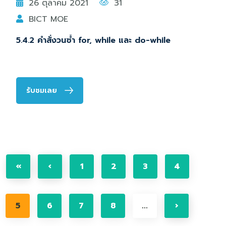
26 ตุลาคม 2021
31
BICT MOE
5.4.2 คำสั่งวนซ้ำ for, while และ do-while
รับชมเลย
«
‹
1
2
3
4
5
6
7
8
...
›