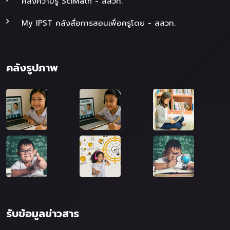
คลังความรู้ SciMath - สสวท.
My IPST คลังสื่อการสอนเพื่อครูโดย - สสวท.
คลังรูปภาพ
รับข้อมูลข่าวสาร