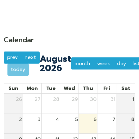
Calendar
August
prev
next
month
week
day
lis
2026
today
Sun
Mon
Tue
Wed
Thu
Fri
Sat
26
27
28
29
30
31
1
2
3
4
5
6
7
8