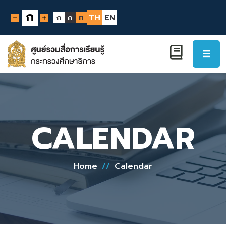
ก
ก
TH
EN
ก
ก
CALENDAR
Home
//
Calendar