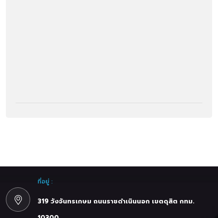
ที่อยู่ :
319 วังจันทรเกษม ถนนราชดำเนินนอก เขตดุสิต กทม.
10300