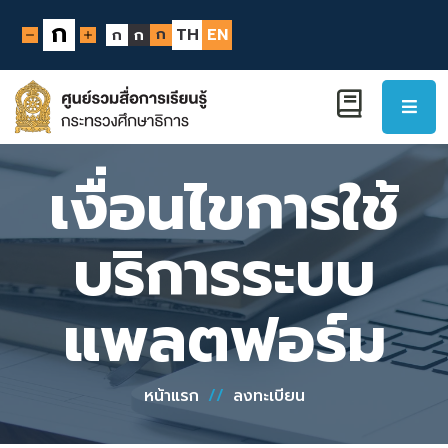
ก
ก
TH
EN
ก
ก
เงื่อนไขการใช้
บริการระบบ
แพลตฟอร์ม
หน้าแรก
//
ลงทะเบียน