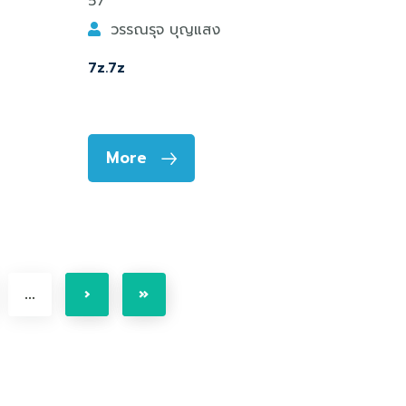
57
วรรณรุจ บุญแสง
7z.7z
More
...
›
»