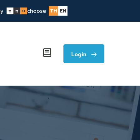
ay
choose
ก
TH
EN
ก
ก
Login