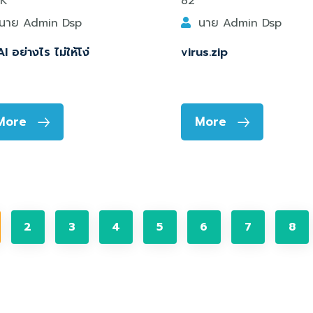
8K
82
นาย Admin Dsp
นาย Admin Dsp
AI อย่างไร ไม่ให้โง่
virus.zip
More
More
2
3
4
5
6
7
8