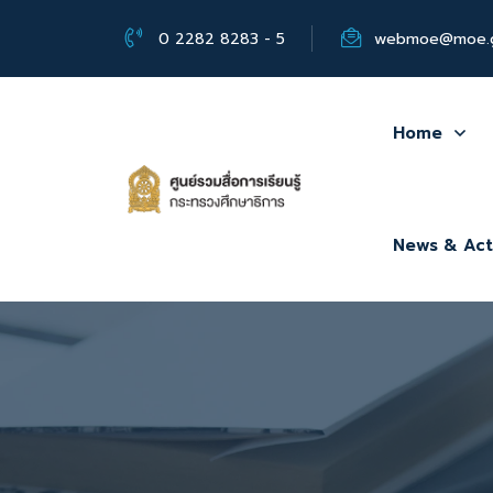
0 2282 8283 - 5
webmoe@moe.g
Home
News & Acti