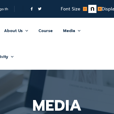
ก
Font Size
Displ
o.th
About Us
Course
Media
vity
MEDIA