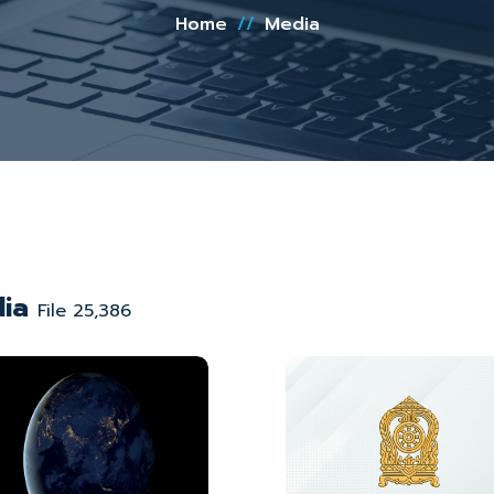
Home
//
Media
dia
File 25,386